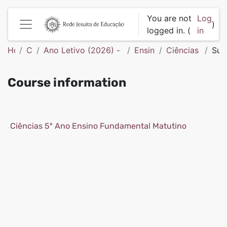
Skip to main content
You are not
Log
)
logged in. (
in
Side panel
Home
Courses
Ano Letivo (2026) - Colégio São Francisco de 
Ensino Fundamental
Ciências (D44
Su
Course information
Ciências 5º Ano Ensino Fundamental Matutino