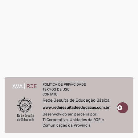
POLÍTICA DE PRIVACIDADE
AVA |
RJE
TERMOS DE USO
CONTATO
Rede Jesuíta de Educação Básica
www.redejesuitadeeducacao.com.br
Desenvolvido em parceria por:
TI Corporativa, Unidades da RJE e
Comunicação da Província