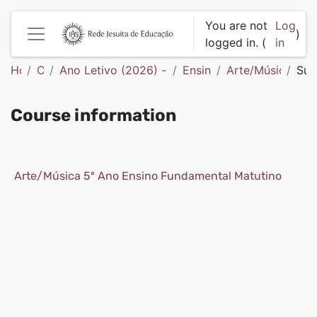
Skip to main content
You are not
Log
)
logged in. (
in
Side panel
Home
Courses
Ano Letivo (2026) - Colégio São Francisco de 
Ensino Fundamental
Arte/Música (D
Su
Course information
Arte/Música 5º Ano Ensino Fundamental Matutino