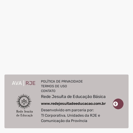
POLÍTICA DE PRIVACIDADE
AVA |
RJE
TERMOS DE USO
CONTATO
Rede Jesuíta de Educação Básica
www.redejesuitadeeducacao.com.br
Desenvolvido em parceria por:
TI Corporativa, Unidades da RJE e
Comunicação da Província