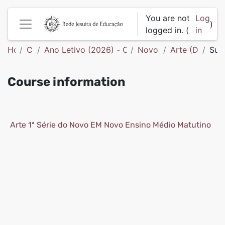
Skip to main content
You are not
Log
)
logged in. (
in
Side panel
Home
Courses
Ano Letivo (2026) - Colégio São Francisco de 
Novo Ensino Médio
Arte (D44419
Sum
Course information
Arte 1ª Série do Novo EM Novo Ensino Médio Matutino