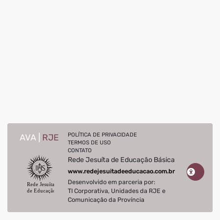
POLÍTICA DE PRIVACIDADE
AVA |
RJE
TERMOS DE USO
CONTATO
Rede Jesuíta de Educação Básica
www.redejesuitadeeducacao.com.br
Desenvolvido em parceria por:
TI Corporativa, Unidades da RJE e
Comunicação da Província