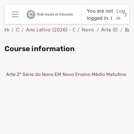
Skip to main content
You are not
Log
)
logged in. (
in
Side panel
Home
Courses
Ano Letivo (2026) - Colégio São Francisco de 
Novo Ensino Médio
Arte (D44420
Sum
Course information
Arte 2ª Série do Novo EM Novo Ensino Médio Matutino