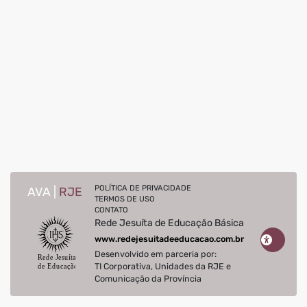
POLÍTICA DE PRIVACIDADE
AVA |
RJE
TERMOS DE USO
CONTATO
Rede Jesuíta de Educação Básica
www.redejesuitadeeducacao.com.br
Desenvolvido em parceria por:
TI Corporativa, Unidades da RJE e
Comunicação da Província