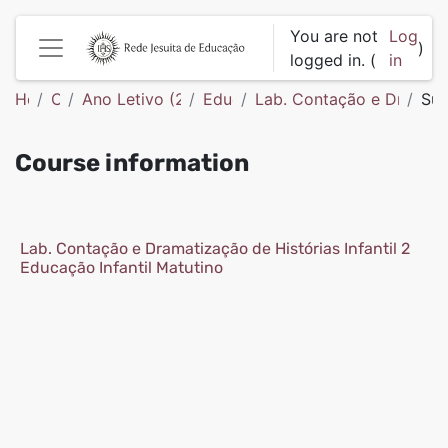
Skip to main content
You are not
Log
)
logged in. (
in
Side panel
Home
Courses
Ano Letivo (2026) - Colégio Diocesano Infantil
Educação Infantil
Lab. Contação e Dramati
Su
Course information
Lab. Contação e Dramatização de Histórias Infantil 2
Educação Infantil Matutino