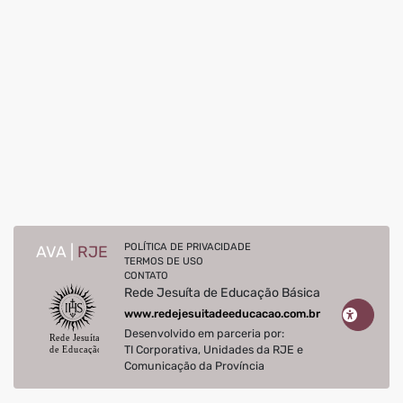
POLÍTICA DE PRIVACIDADE
AVA |
RJE
TERMOS DE USO
CONTATO
Rede Jesuíta de Educação Básica
www.redejesuitadeeducacao.com.br
Desenvolvido em parceria por:
TI Corporativa, Unidades da RJE e
Comunicação da Província