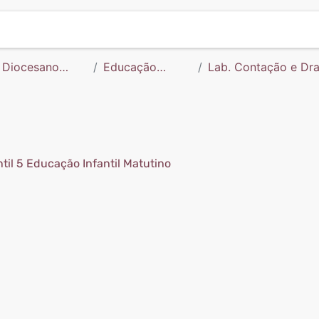
o Diocesano
Educação
Lab. Contação e Dra
Infantil
(D43626N457PL157
til 5 Educação Infantil Matutino