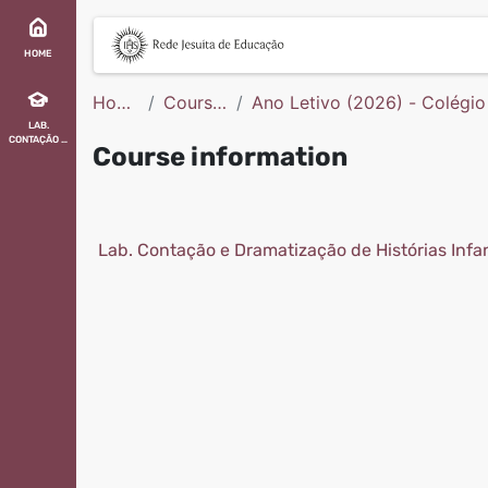
Skip to main content
HOME
Hom
Course
Ano Letivo (2026) - Colégi
e
s
Infantil
LAB.
CONTAÇÃO E
Course information
DRAMATIZAÇ
ÃO DE
HISTÓRIAS
(D43626N45
7PL1570)
Lab. Contação e Dramatização de Histórias Infan