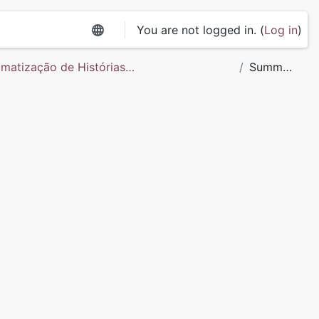
You are not logged in. (
Log in
)
matização de Histórias
Summar
0)
y